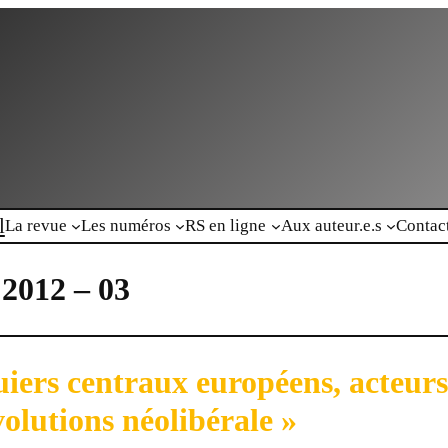
l
La revue
Les numéros
RS en ligne
Aux auteur.e.s
Contac
 2012 – 03
iers centraux européens, acteur
volutions néolibérale »