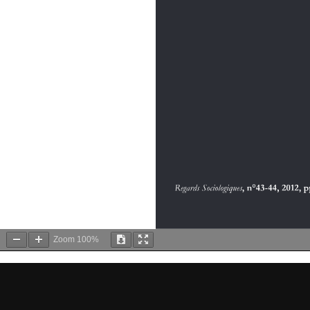
Zoom
100%