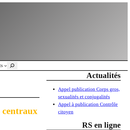
Rechercher
ts
Actualités
Appel publication Corps gros,
sexualités et conjugalités
Appel à publication Contrôle
s centraux
citoyen
RS en ligne