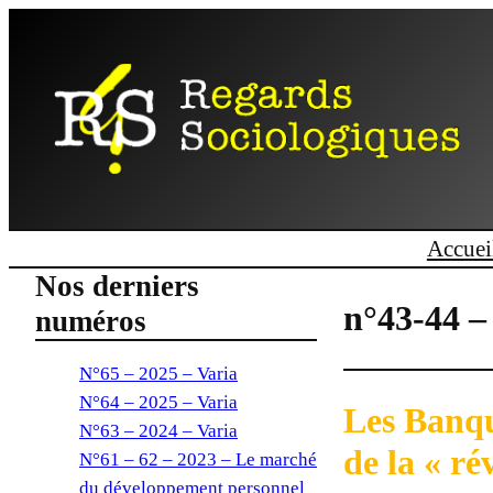
Accuei
Nos derniers
n°43-44 –
numéros
N°65 – 2025 – Varia
N°64 – 2025 – Varia
Les Banqu
N°63 – 2024 – Varia
de la « ré
N°61 – 62 – 2023 – Le marché
du développement personnel