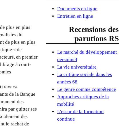
Documents en ligne
Entretien en ligne
de plus en plus
Recensions des
rnalistes du
parutions RS
t de plus en plus
itique « de
Le marché du développement
 acteurs, en premier
personnel
librage à court-
La vie universitaire
nomies
La critique sociale dans les
années 68
i traverse
Le genre comme compétence
ants de la Banque
Approches critiques de la
otamment des
mobilité
ra par quitter ses
L’essor de la formation
asculement des
continue
nt le rachat de