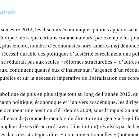
baron
r semestre 2012, les discours économiques publics apparaissent 
Europe : alors que certains commentateurs (par exemple les jou
 plus encore, nombre d’économistes nord-américains) dénoncen
 récessif durable des politiques d’austérité et réclament une pol
 se réduirait pas aux seules « réformes structurelles », d’autres
x, continuent quant à eux d’insister sur l’urgence d’un rééqui
ublics et sur la nécessité impérative de libéralisation des éco
mbolique de plus en plus aigüe tout au long de l’année 2012, qu
hamp politique, économique et l’univers académique, les dirige
e occupent une position clé : depuis 2009, sous l’impulsion n
 allemands (comme le membre du directoire Jürgen Stark qui fini
ampleur de ses désaccords avec l’institution) révulsés par le b
es dans des stratégies dites « non conventionnelles » (notamme