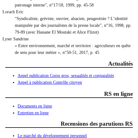
patronage interne”, n°17/18, 1999, pp. 45-58
Lorach Eric
“Syndicaliste, gréviste, ouvrier, alsacien, peugeotiste ? L’identité
manipulée par des journalistes de la presse locale”, n°16, 1998, pp.
79-89 (avec Hassane El Moutaki et Alice Flizot)
Lyser Sandrine
« Entre environnement, marché et territoire : agriculteurs en quête
de sens pour leur métier », n°50-51, 2017, p. 45
Actualités
Appel publication Corps gros, sexualités et conjugalités
Appel à publication Contrôle citoyen
RS en ligne
Documents en ligne
Entretien en ligne
Recensions des parutions RS
Le marché du développement personnel