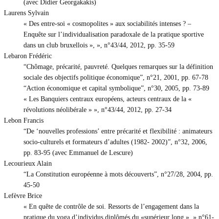
(avec Didier Georgakakis)
Laurens Sylvain
« Des entre-soi « cosmopolites » aux sociabilités intenses ? –
Enquête sur l’individualisation paradoxale de la pratique sportive
dans un club bruxellois », », n°43/44, 2012, pp. 35-59
Lebaron Frédéric
“Chômage, précarité, pauvreté. Quelques remarques sur la définition
sociale des objectifs politique économique”, n°21, 2001, pp. 67-78
“Action économique et capital symbolique”, n°30, 2005, pp. 73-89
« Les Banquiers centraux européens, acteurs centraux de la «
révolutions néolibérale » », n°43/44, 2012, pp. 27-34
Lebon Francis
“De ‘nouvelles professions’ entre précarité et flexibilité : animateurs
socio-culturels et formateurs d’adultes (1982- 2002)”, n°32, 2006,
pp. 83-95 (avec Emmanuel de Lescure)
Lecourieux Alain
“La Constitution européenne à mots découverts”, n°27/28, 2004, pp.
45-50
Lefèvre Brice
« En quête de contrôle de soi. Ressorts de l’engagement dans la
pratique du yoga d’individus diplômés du «supérieur long ». » n°61-