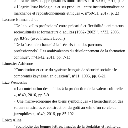
contradictoires et appropriations multiformes », n°50-51, 2017, p. 7
« L’agriculture biologique et ses produits : entre institutionnalisation
marchande et repositionnements éthiques », n°50-51, 2017, p. 23
Lescure Emmanuel de
“De ‘nouvelles professions’ entre précarité et flexibilité : animateurs
socioculturels et formateurs d’adultes (1982- 2002)”, n°32, 2006,
pp. 83-95 (avec Francis Lebon)
“De la ‘seconde chance’ à la ‘sécurisation des parcours
professionnels’. Les ambivalences du développement de la formation
continue”, n°41/42, 2011, pp. 7-13
Linossier Adrienne
“Constitution et crise du système français de sécurité sociale : le
compromis keynésien en question”, n°11, 1996, pp. 6-21
Lizé Wenceslas
« La contribution des publics à la production de la valeur culturelle
», n°49, 2016, pp.5-9
« Une micro-économie des biens symboliques – Hiérarchisation des
valeurs musicales et construction du goût au sein d’un cercle de
jazzophiles », n°49, 2016, pp.85-102
Loicq Aline
“Sociologie des bonnes lettres. Images de la Sodalitas et réalité du