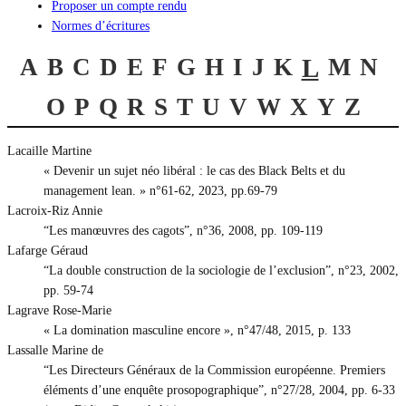
Proposer un compte rendu
Normes d’écritures
A
B
C
D
E
F
G
H
I
J
K
L
M
N
O
P
Q
R
S
T
U
V
W
X
Y
Z
Lacaille Martine
« Devenir un sujet néo libéral : le cas des Black Belts et du
management lean. » n°61-62, 2023, pp.69-79
Lacroix-Riz Annie
“Les manœuvres des cagots”, n°36, 2008, pp. 109-119
Lafarge Géraud
“La double construction de la sociologie de l’exclusion”, n°23, 2002,
pp. 59-74
Lagrave Rose-Marie
« La domination masculine encore », n°47/48, 2015, p. 133
Lassalle Marine de
“Les Directeurs Généraux de la Commission européenne. Premiers
éléments d’une enquête prosopographique”, n°27/28, 2004, pp. 6-33