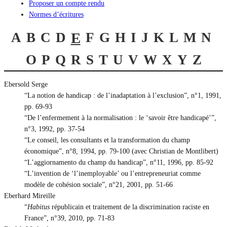
Proposer un compte rendu
Normes d’écritures
A
B
C
D
E
F
G
H
I
J
K
L
M
N
O
P
Q
R
S
T
U
V
W
X
Y
Z
Ebersold Serge
“La notion de handicap : de l’inadaptation à l’exclusion”, n°1, 1991,
pp. 69-93
“De l’enfermement à la normalisation : le ‘savoir être handicapé’”,
n°3, 1992, pp. 37-54
“Le conseil, les consultants et la transformation du champ
économique”, n°8, 1994, pp. 79-100 (avec Christian de Montlibert)
“L’aggiornamento du champ du handicap”, n°11, 1996, pp. 85-92
“L’invention de ‘l’inemployable’ ou l’entrepreneuriat comme
modèle de cohésion sociale”, n°21, 2001, pp. 51-66
Eberhard Mireille
“
Habitus
républicain et traitement de la discrimination raciste en
France”, n°39, 2010, pp. 71-83