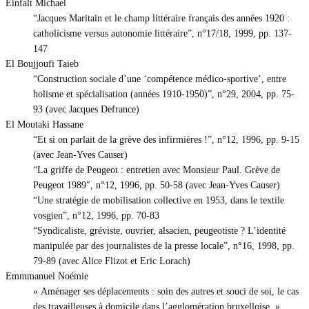
Einfalt Michael
“Jacques Maritain et le champ littéraire français des années 1920 :
catholicisme versus autonomie littéraire”, n°17/18, 1999, pp. 137-
147
El Boujjoufi Taieb
“Construction sociale d’une ‘compétence médico-sportive’, entre
holisme et spécialisation (années 1910-1950)”, n°29, 2004, pp. 75-
93 (avec Jacques Defrance)
El Moutaki Hassane
“Et si on parlait de la grève des infirmières !”, n°12, 1996, pp. 9-15
(avec Jean-Yves Causer)
“La griffe de Peugeot : entretien avec Monsieur Paul. Grève de
Peugeot 1989″, n°12, 1996, pp. 50-58 (avec Jean-Yves Causer)
“Une stratégie de mobilisation collective en 1953, dans le textile
vosgien”, n°12, 1996, pp. 70-83
“Syndicaliste, gréviste, ouvrier, alsacien, peugeotiste ? L’identité
manipulée par des journalistes de la presse locale”, n°16, 1998, pp.
79-89 (avec Alice Flizot et Eric Lorach)
Emmmanuel Noémie
« Aménager ses déplacements : soin des autres et souci de soi, le cas
des travailleuses à domicile dans l’agglomération bruxelloise. »