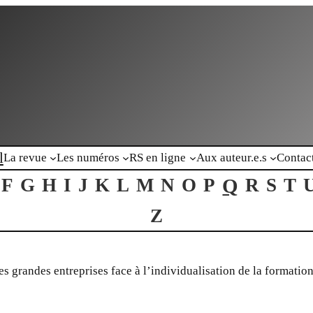
l
La revue
Les numéros
RS en ligne
Aux auteur.e.s
Contac
F
G
H
I
J
K
L
M
N
O
P
Q
R
S
T
Z
es grandes entreprises face à l’individualisation de la formatio