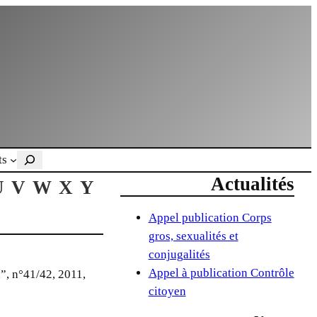
Rechercher
ts
Actualités
U
V
W
X
Y
Appel publication Corps
gros, sexualités et
conjugalités
Appel à publication Contrôle
n”, n°41/42, 2011,
citoyen