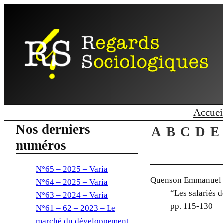
Aller
au
contenu
Accuei
Nos derniers
A
B
C
D
E
numéros
N°65 – 2025 – Varia
Quenson Emmanuel
N°64 – 2025 – Varia
“Les salariés d
N°63 – 2024 – Varia
pp. 115-130
N°61 – 62 – 2023 – Le
marché du développement