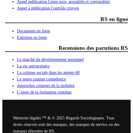
Appel publication Corps gros, sexualités et conjugalités
Appel à publication Contrôle citoyen
RS en ligne
Documents en ligne
Entretien en ligne
Recensions des parutions RS
Le marché du développement personnel
La vie universitaire
La critique sociale dans les années 68
Le genre comme compétence
Approches critiques de la mobilité
L’essor de la formation continue
Mentions légales ™ & © 2025 Regards Sociologiques. Tous
droits réservés sont des marques, des marques de service ou des
marques déposées de RS.