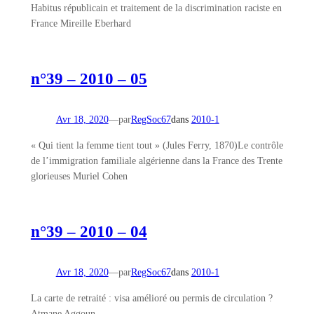
Habitus républicain et traitement de la discrimination raciste en
France Mireille Eberhard
n°39 – 2010 – 05
Avr 18, 2020
—
par
RegSoc67
dans
2010-1
« Qui tient la femme tient tout » (Jules Ferry, 1870)Le contrôle
de l’immigration familiale algérienne dans la France des Trente
glorieuses Muriel Cohen
n°39 – 2010 – 04
Avr 18, 2020
—
par
RegSoc67
dans
2010-1
La carte de retraité : visa amélioré ou permis de circulation ?
Atmane Aggoun