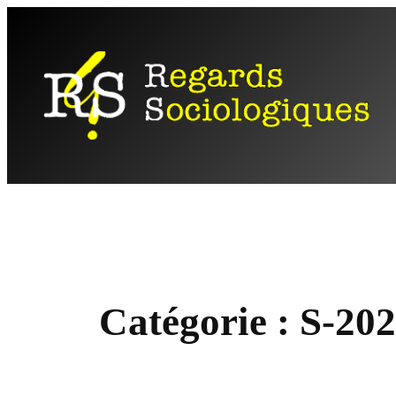
Aller
au
contenu
Catégorie :
S-20