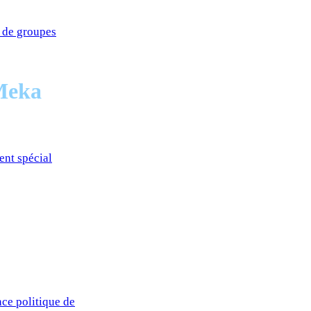
n de groupes
Meka
ent spécial
nce politique de