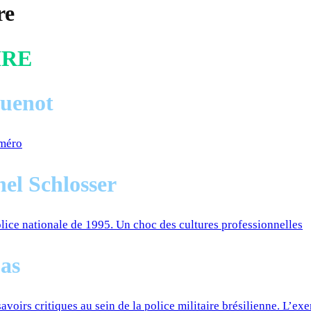
re
IRE
uenot
uméro
el Schlosser
lice nationale de 1995. Un choc des cultures professionnelles
as
savoirs critiques au sein de la police militaire brésilienne. L’ex