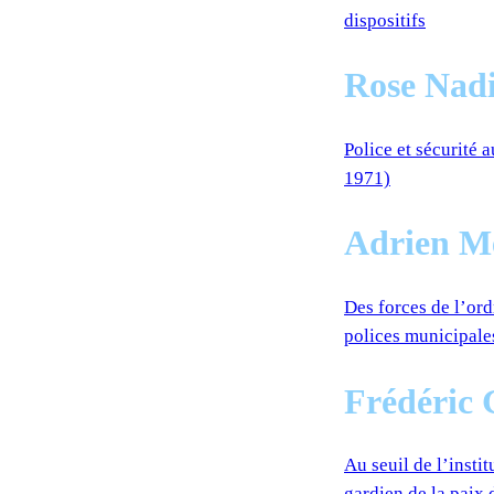
dispositifs
Rose Nad
Police et sécurité 
1971)
Adrien M
Des forces de l’ord
polices municipale
Frédéric 
Au seuil de l’insti
gardien de la paix 