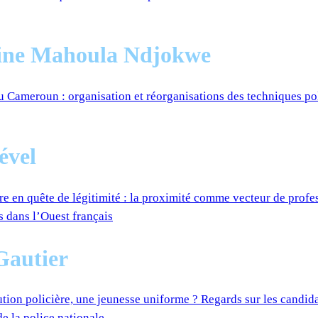
ine Mahoula Ndjokwe
au Cameroun : organisation et réorganisations des techniques po
ével
re en quête de légitimité : la proximité comme vecteur de profe
s dans l’Ouest français
Gautier
tution policière, une jeunesse uniforme ? Regards sur les candid
de la police nationale