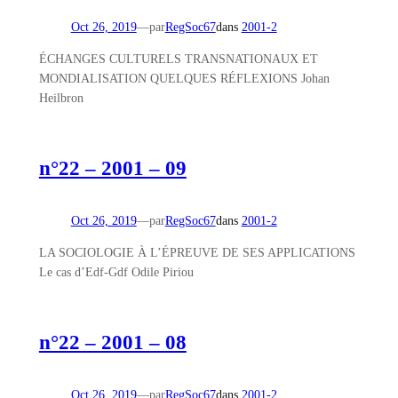
Oct 26, 2019
—
par
RegSoc67
dans
2001-2
ÉCHANGES CULTURELS TRANSNATIONAUX ET
MONDIALISATION QUELQUES RÉFLEXIONS Johan
Heilbron
n°22 – 2001 – 09
Oct 26, 2019
—
par
RegSoc67
dans
2001-2
LA SOCIOLOGIE À L’ÉPREUVE DE SES APPLICATIONS
Le cas d’Edf-Gdf Odile Piriou
n°22 – 2001 – 08
Oct 26, 2019
—
par
RegSoc67
dans
2001-2