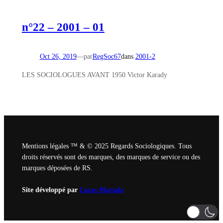
n°22 – 2001 – 01
Oct 26, 2019
—
par
RegSoc67
dans
2001-2
LES SOCIOLOGUES AVANT 1950 Victor Karady
Mentions légales ™ & © 2025 Regards Sociologiques. Tous
droits réservés sont des marques, des marques de service ou des
marques déposées de RS.
Site développé par
Lucas Marsala