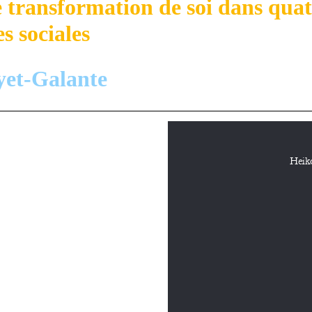
e transformation de soi dans quat
es sociales
yet-Galante