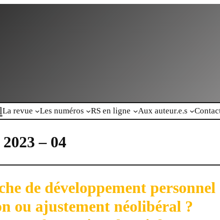
l
La revue
Les numéros
RS en ligne
Aux auteur.e.s
Contac
 2023 – 04
he de développement personnel 
on ou ajustement néolibéral ?