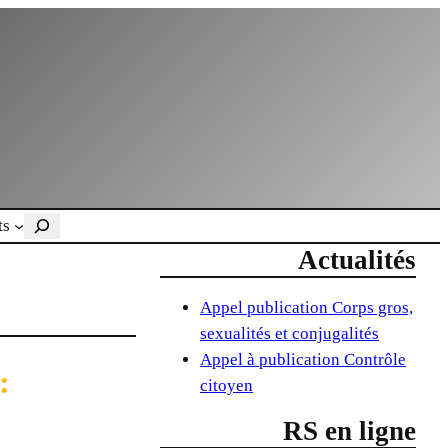
Rechercher
ts
Actualités
Appel publication Corps gros,
sexualités et conjugalités
Appel à publication Contrôle
:
citoyen
RS en ligne