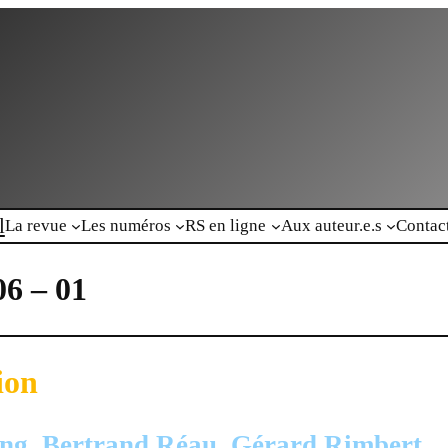
l
La revue
Les numéros
RS en ligne
Aux auteur.e.s
Contac
06 – 01
ion
g, Bertrand Réau, Gérard Rimbert