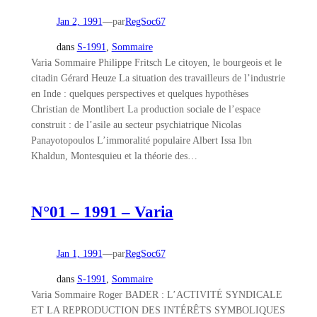
Jan 2, 1991
—
par
RegSoc67
dans
S-1991
, 
Sommaire
Varia Sommaire Philippe Fritsch Le citoyen, le bourgeois et le
citadin Gérard Heuze La situation des travailleurs de l’industrie
en Inde : quelques perspectives et quelques hypothèses
Christian de Montlibert La production sociale de l’espace
construit : de l’asile au secteur psychiatrique Nicolas
Panayotopoulos L’immoralité populaire Albert Issa Ibn
Khaldun, Montesquieu et la théorie des…
N°01 – 1991 – Varia
Jan 1, 1991
—
par
RegSoc67
dans
S-1991
, 
Sommaire
Varia Sommaire Roger BADER : L’ACTIVITÉ SYNDICALE
ET LA REPRODUCTION DES INTÉRÊTS SYMBOLIQUES