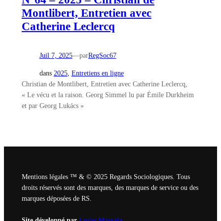
Montlibert, Entretien avec
Catherine Leclercq
Juil 7, 2025
—
par
RegSoc67
dans
2025
, 
Entretiens en ligne
Christian de Montlibert, Entretien avec Catherine Leclercq,
« Le vécu et la raison. Georg Simmel lu par Émile Durkheim
et par Georg Lukács »
Mentions légales ™ & © 2025 Regards Sociologiques. Tous
droits réservés sont des marques, des marques de service ou des
marques déposées de RS.
Site développé par
Lucas Marsala