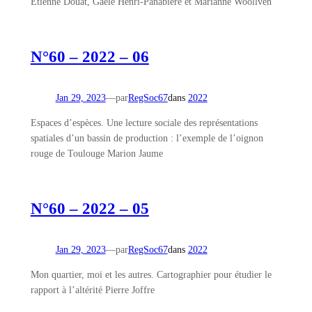
Etienne Douat, Gaële Henri-Panabière et Marianne Woollven
N°60 – 2022 – 06
Jan 29, 2023
—
par
RegSoc67
dans
2022
Espaces d’espèces. Une lecture sociale des représentations
spatiales d’un bassin de production : l’exemple de l’oignon
rouge de Toulouge Marion Jaume
N°60 – 2022 – 05
Jan 29, 2023
—
par
RegSoc67
dans
2022
Mon quartier, moi et les autres. Cartographier pour étudier le
rapport à l’altérité Pierre Joffre