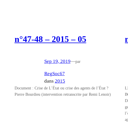
n°47-48 – 2015 – 05
Sep 19, 2019
—
par
RegSoc67
dans
2015
Document : Crise de L’État ou crise des agents de l’État ?
L
Pierre Bourdieu (intervention retranscrite par Remi Lenoir)
B
D
g
l
a