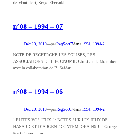
de Montlibert, Serge Ebersold
n°08 – 1994 – 07
Déc 20, 2019
—
par
RegSoc67
dans
1994
, 
1994-2
NOTE DE RECHERCHE LES ÉGLISES, LES
ASSOCIATIONS ET L’ÉCONOMIE Christian de Montlibert
avec la collaboration de B. Safdari
n°08 – 1994 – 06
Déc 20, 2019
—
par
RegSoc67
dans
1994
, 
1994-2
‘ FAITES VOS JEUX ‘ : NOTES SUR LES JEUX DE
HASARD ET D’ARGENT CONTEMPORAINS J.P. Georges
Martignoni-Hutin