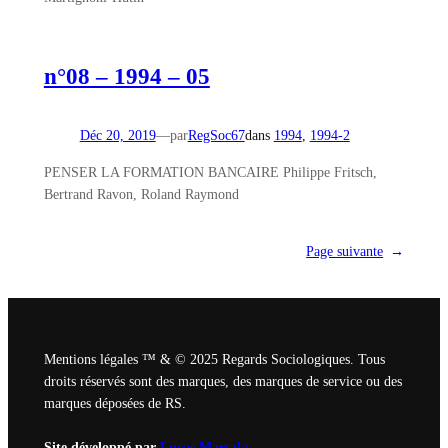
n°08 – 1994 – 05
Déc 20, 2019
—
par
RegSoc67
dans
1994
, 
1994-2
PENSER LA FORMATION BANCAIRE Philippe Fritsch,
Bertrand Ravon, Roland Raymond
Page suivante
→
Mentions légales ™ & © 2025 Regards Sociologiques. Tous
droits réservés sont des marques, des marques de service ou des
marques déposées de RS.
Site développé par
Lucas Marsala