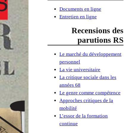
Documents en ligne
Entretien en ligne
Recensions des
parutions RS
Le marché du développement
personnel
La vie universitaire
La critique sociale dans les
années 68
Le genre comme compétence
Approches critiques de la
mobilité
L’essor de la formation
continue