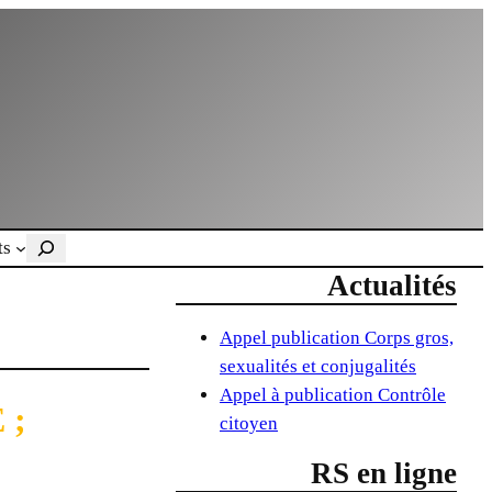
Rechercher
ts
Actualités
Appel publication Corps gros,
sexualités et conjugalités
Appel à publication Contrôle
 ;
citoyen
RS en ligne