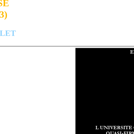
SE
3)
ULET