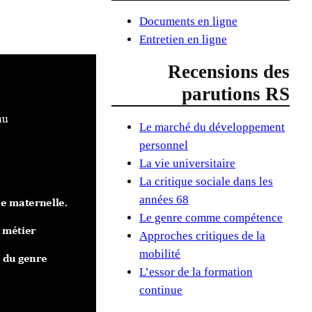
Documents en ligne
Entretien en ligne
Recensions des
parutions RS
Le marché du développement
personnel
La vie universitaire
La critique sociale dans les
années 68
Le genre comme compétence
Approches critiques de la
mobilité
L’essor de la formation
continue