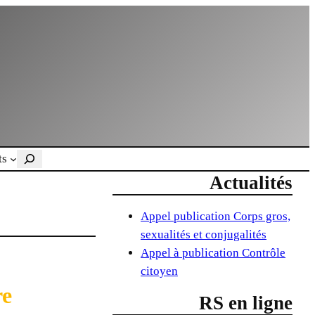
Rechercher
ts
Actualités
Appel publication Corps gros,
sexualités et conjugalités
Appel à publication Contrôle
citoyen
re
RS en ligne