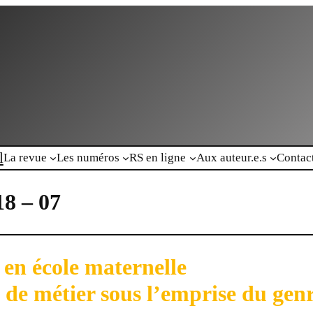
l
La revue
Les numéros
RS en ligne
Aux auteur.e.s
Contac
18 – 07
 en école maternelle
s de métier sous l’emprise du gen