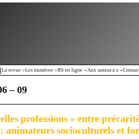
l
La revue
Les numéros
RS en ligne
Aux auteur.e.s
Contac
06 – 09
lles professions » entre précarité
é : animateurs socioculturels et f