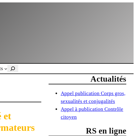
Rechercher
ts
Actualités
Appel publication Corps gros,
sexualités et conjugalités
Appel à publication Contrôle
 et
citoyen
ormateurs
RS en ligne