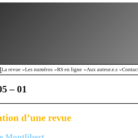
l
La revue
Les numéros
RS en ligne
Aux auteur.e.s
Contac
05 – 01
ation d’une revue
e Montlibert