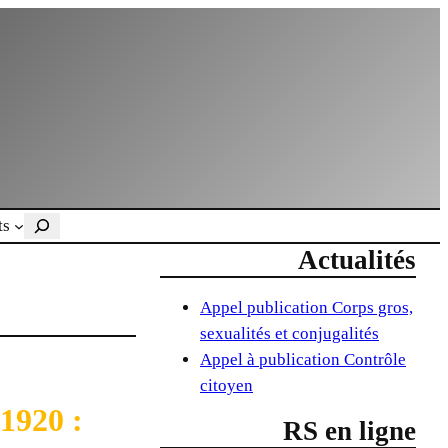
Rechercher
ts
Actualités
Appel publication Corps gros,
sexualités et conjugalités
Appel à publication Contrôle
citoyen
920 :
RS en ligne