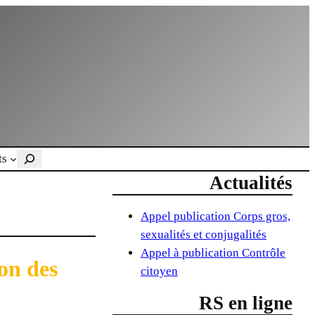
Rechercher
ts
Actualités
Appel publication Corps gros,
sexualités et conjugalités
Appel à publication Contrôle
on des
citoyen
RS en ligne