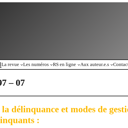
l
La revue
Les numéros
RS en ligne
Aux auteur.e.s
Contac
97 – 07
 la délinquance et modes de gesti
linquants :