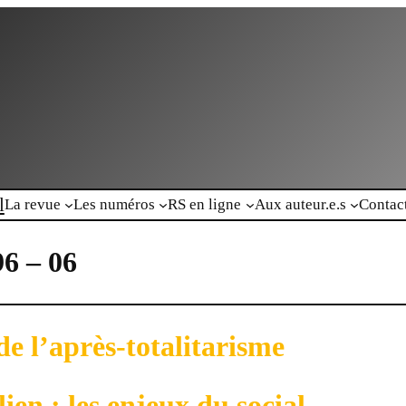
l
La revue
Les numéros
RS en ligne
Aux auteur.e.s
Contac
96 – 06
de l’après-totalitarisme
lien : les enjeux du social