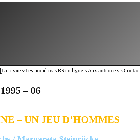
l
La revue
Les numéros
RS en ligne
Aux auteur.e.s
Contac
 1995 – 06
INE – UN JEU D’HOMMES
chs / Margareta Steinrücke