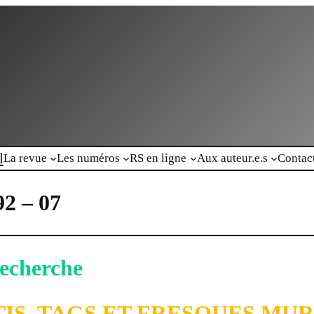
l
La revue
Les numéros
RS en ligne
Aux auteur.e.s
Contac
92 – 07
echerche
IS, TAGS ET FRESQUES MU