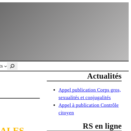
Rechercher
ts
Actualités
Appel publication Corps gros,
sexualités et conjugalités
Appel à publication Contrôle
citoyen
RS en ligne
RALES