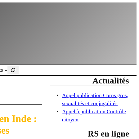
Rechercher
ts
Actualités
Appel publication Corps gros,
sexualités et conjugalités
Appel à publication Contrôle
 en Inde :
citoyen
ses
RS en ligne