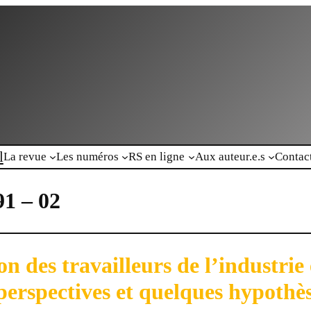
l
La revue
Les numéros
RS en ligne
Aux auteur.e.s
Contac
91 – 02
on des travailleurs de l’industrie
perspectives et quelques hypothè