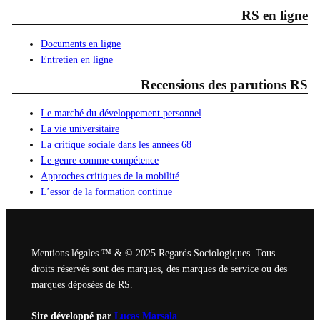
RS en ligne
Documents en ligne
Entretien en ligne
Recensions des parutions RS
Le marché du développement personnel
La vie universitaire
La critique sociale dans les années 68
Le genre comme compétence
Approches critiques de la mobilité
L’essor de la formation continue
Mentions légales ™ & © 2025 Regards Sociologiques. Tous
droits réservés sont des marques, des marques de service ou des
marques déposées de RS.
Site développé par
Lucas Marsala