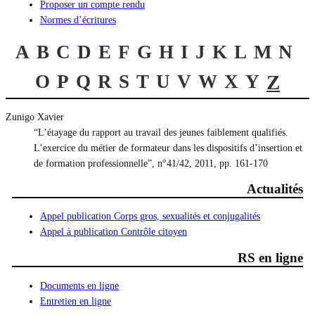
Proposer un compte rendu
Normes d’écritures
A
B
C
D
E
F
G
H
I
J
K
L
M
N
O
P
Q
R
S
T
U
V
W
X
Y
Z
Zunigo Xavier
“L’étayage du rapport au travail des jeunes faiblement qualifiés.
L’exercice du métier de formateur dans les dispositifs d’insertion et
de formation professionnelle”, n°41/42, 2011, pp. 161-170
Actualités
Appel publication Corps gros, sexualités et conjugalités
Appel à publication Contrôle citoyen
RS en ligne
Documents en ligne
Entretien en ligne