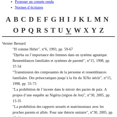
Proposer un compte rendu
Normes d’écritures
A
B
C
D
E
F
G
H
I
J
K
L
M
N
O
P
Q
R
S
T
U
V
W
X
Y
Z
Vernier Bernard
“H comme Hitler”, n°6, 1993, pp. 59-67
“Djerba ou l’importance des femmes dans un système agnatique.
Ressemblances familiales et systèmes de parenté”, n°15, 1998, pp.
37-54
“Transmission des composantes de la personne et ressemblances
familiales. Des présocratiques jusqu’à la fin du XIXe siècle”, n°15,
1998, pp. 55-73
“La prohibition de l’inceste dans le miroir des pactes de paix. A
propos d’une enquête au Nigéria (région de Jos)”, n°30, 2005, pp.
13-35
“La prohibition des rapports sexuels et matrimoniaux avec les
proches parents et alliés. Pour une théorie unitaire”, n°30, 2005, pp.