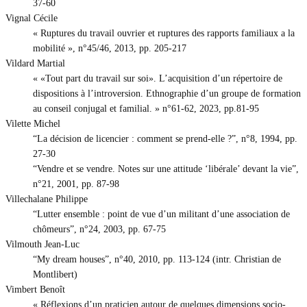
37-60
Vignal Cécile
« Ruptures du travail ouvrier et ruptures des rapports familiaux a la
mobilité », n°45/46, 2013, pp. 205-217
Vildard Martial
« «Tout part du travail sur soi». L’acquisition d’un répertoire de
dispositions à l’introversion. Ethnographie d’un groupe de formation
au conseil conjugal et familial. » n°61-62, 2023, pp.81-95
Vilette Michel
“La décision de licencier : comment se prend-elle ?”, n°8, 1994, pp.
27-30
“Vendre et se vendre. Notes sur une attitude ‘libérale’ devant la vie”,
n°21, 2001, pp. 87-98
Villechalane Philippe
“Lutter ensemble : point de vue d’un militant d’une association de
chômeurs”, n°24, 2003, pp. 67-75
Vilmouth Jean-Luc
“My dream houses”, n°40, 2010, pp. 113-124 (intr. Christian de
Montlibert)
Vimbert Benoît
« Réflexions d’un praticien autour de quelques dimensions socio-