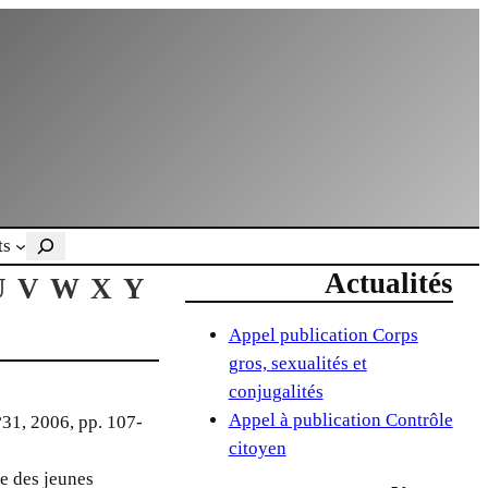
Rechercher
ts
Actualités
U
V
W
X
Y
Appel publication Corps
gros, sexualités et
conjugalités
Appel à publication Contrôle
°31, 2006, pp. 107-
citoyen
e des jeunes