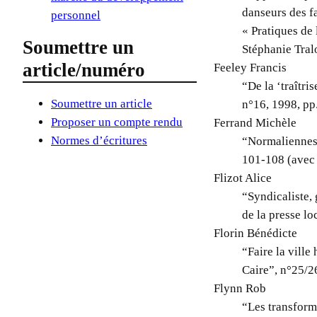
danseurs des f
personnel
« Pratiques de
Soumettre un
Stéphanie Tra
article/numéro
Feeley Francis
“De la ‘traîtr
Soumettre un article
n°16, 1998, pp
Proposer un compte rendu
Ferrand Michèle
Normes d’écritures
“Normaliennes 
101-108 (avec 
Flizot Alice
“Syndicaliste, 
de la presse l
Florin Bénédicte
“Faire la ville
Caire”, n°25/26
Flynn Rob
“Les transforma