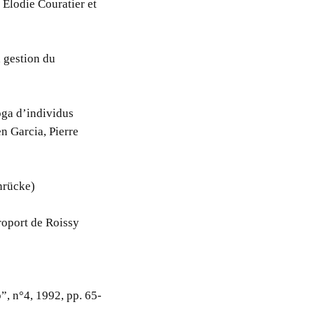
 Elodie Couratier et
a gestion du
oga d’individus
n Garcia, Pierre
nrücke)
éroport de Roissy
p”, n°4, 1992, pp. 65-