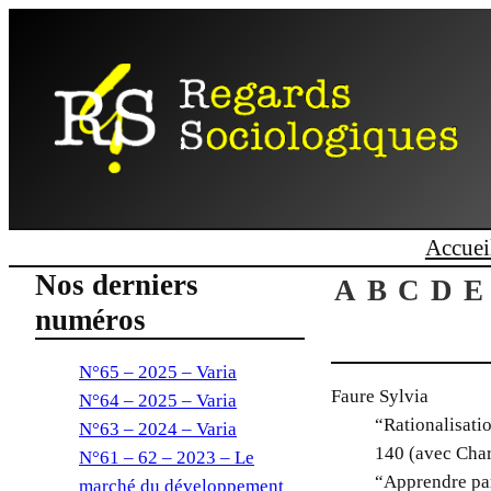
Aller
au
contenu
Accuei
Nos derniers
A
B
C
D
E
numéros
N°65 – 2025 – Varia
Faure Sylvia
N°64 – 2025 – Varia
“Rationalisati
N°63 – 2024 – Varia
140 (avec Char
N°61 – 62 – 2023 – Le
“Apprendre par
marché du développement