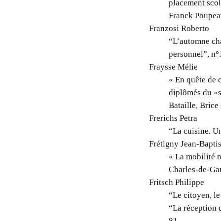
placement scol
Franck Poupea
Franzosi Roberto
“L’automne cha
personnel”, n°
Fraysse Mélie
« En quête de 
diplômés du «s
Bataille, Brice
Frerichs Petra
“La cuisine. U
Frétigny Jean-Baptis
« La mobilité n
Charles-de-Gau
Fritsch Philippe
“Le citoyen, le
“La réception d
81