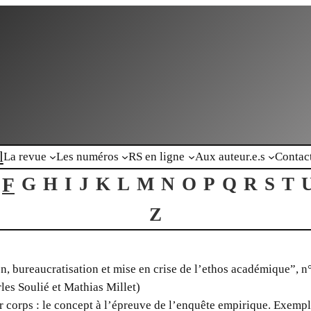
l
La revue
Les numéros
RS en ligne
Aux auteur.e.s
Contac
F
G
H
I
J
K
L
M
N
O
P
Q
R
S
T
Z
on, bureaucratisation et mise en crise de l’ethos académique”, n
les Soulié et Mathias Millet)
 corps : le concept à l’épreuve de l’enquête empirique. Exempl