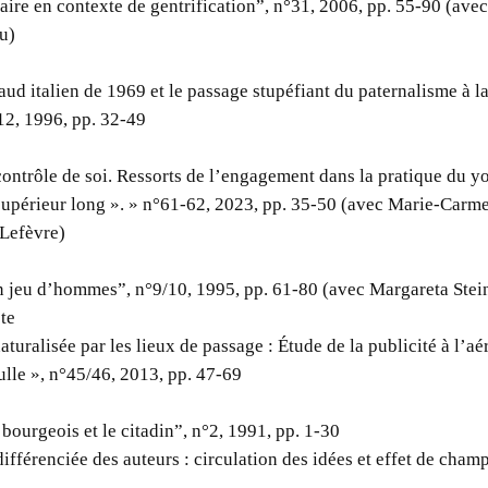
aire en contexte de gentrification”, n°31, 2006, pp. 55-90 (avec
u)
ud italien de 1969 et le passage stupéfiant du paternalisme à l
12, 1996, pp. 32-49
contrôle de soi. Ressorts de l’engagement dans la pratique du y
upérieur long ». » n°61-62, 2023, pp. 35-50 (avec Marie-Carme
 Lefèvre)
n jeu d’hommes”, n°9/10, 1995, pp. 61-80 (avec Margareta Stei
te
aturalisée par les lieux de passage : Étude de la publicité à l’a
lle », n°45/46, 2013, pp. 47-69
 bourgeois et le citadin”, n°2, 1991, pp. 1-30
ifférenciée des auteurs : circulation des idées et effet de cham