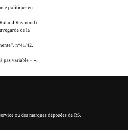
nce politique en
et Roland Raymond)
auvegarde de la
nente”, n°41/42,
 pas variable » »,
service ou des marques déposées de RS.