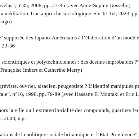
avelas”, n°35, 2008, pp. 27-36 (avec Anne-Sophie Gosselin)
 la méditation. Une approche sociologique. » n°61-62, 2023, pp
longo)
ise’ supposée des Japano-Américains à l’élaboration d’un modèle
. 23-36
scientifiques et polytechniciennes : des destins improbables ?”
Françoise Imbert et Catherine Marry)
gréviste, ouvrier, alsacien, peugeotiste ? L’identité manipulée p
ocale”, n°16, 1998, pp. 79-89 (avec Hassane El Moutaki et Eric 
 hors la ville ou l’extraterritorialité des compounds, quartiers 
, 2003, n.p.
tions de la politique sociale britannique et l’État-Providence”,