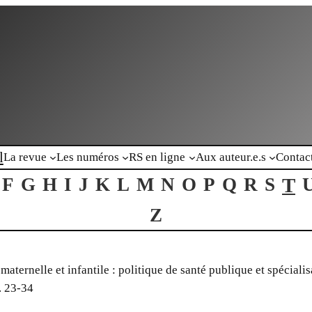
l
La revue
Les numéros
RS en ligne
Aux auteur.e.s
Contac
F
G
H
I
J
K
L
M
N
O
P
Q
R
S
T
Z
maternelle et infantile : politique de santé publique et spéciali
. 23-34