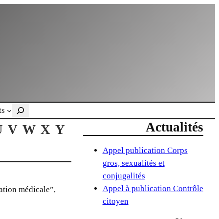
Rechercher
ts
Actualités
U
V
W
X
Y
Appel publication Corps
gros, sexualités et
conjugalités
Appel à publication Contrôle
sation médicale”,
citoyen