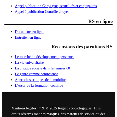
a
Appel publication Corps gros, sexualités et conjugalités
Appel à publication Contrôle citoyen
r
i
RS en ligne
a
Documents en ligne
Entretien en ligne
Recensions des parutions RS
Le marché du développement personnel
La vie universitaire
La critique sociale dans les années 68
Le genre comme compétence
Approches critiques de la mobilité
L’essor de la formation continue
Mentions légales ™ & © 2025 Regards Sociologiques. Tous
droits réservés sont des marques, des marques de service ou des