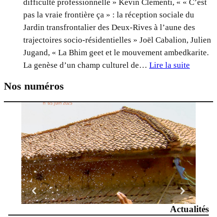
difficulté professionnelle » Kevin Clementi, « « C’est
pas la vraie frontière ça » : la réception sociale du
Jardin transfrontalier des Deux-Rives à l’aune des
trajectoires socio-résidentielles » Joël Cabalion, Julien
Jugand, « La Bhim geet et le mouvement ambedkarite.
La genèse d’un champ culturel de…
Lire la suite
:
Nos numéros
N
°
6
5
–
2
0
2
5
–
Actualités
V