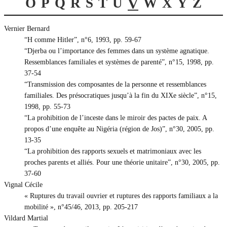
O
P
Q
R
S
T
U
V
W
X
Y
Z
Vernier Bernard
“H comme Hitler”, n°6, 1993, pp. 59-67
“Djerba ou l’importance des femmes dans un système agnatique.
Ressemblances familiales et systèmes de parenté”, n°15, 1998, pp.
37-54
“Transmission des composantes de la personne et ressemblances
familiales. Des présocratiques jusqu’à la fin du XIXe siècle”, n°15,
1998, pp. 55-73
“La prohibition de l’inceste dans le miroir des pactes de paix. A
propos d’une enquête au Nigéria (région de Jos)”, n°30, 2005, pp.
13-35
“La prohibition des rapports sexuels et matrimoniaux avec les
proches parents et alliés. Pour une théorie unitaire”, n°30, 2005, pp.
37-60
Vignal Cécile
« Ruptures du travail ouvrier et ruptures des rapports familiaux a la
mobilité », n°45/46, 2013, pp. 205-217
Vildard Martial