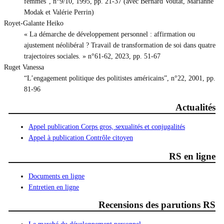
femmes”, n°9/10, 1995, pp. 21-37 (avec Bernard Voutat, Marianne
Modak et Valérie Perrin)
Royet-Galante Heiko
« La démarche de développement personnel : affirmation ou
ajustement néolibéral ? Travail de transformation de soi dans quatre
trajectoires sociales. » n°61-62, 2023, pp. 51-67
Ruget Vanessa
“L’engagement politique des politistes américains”, n°22, 2001, pp.
81-96
Actualités
Appel publication Corps gros, sexualités et conjugalités
Appel à publication Contrôle citoyen
RS en ligne
Documents en ligne
Entretien en ligne
Recensions des parutions RS