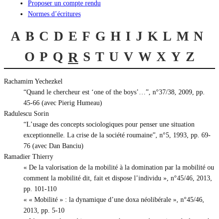
Proposer un compte rendu
Normes d’écritures
A
B
C
D
E
F
G
H
I
J
K
L
M
N
O
P
Q
R
S
T
U
V
W
X
Y
Z
Rachamim Yechezkel
“Quand le chercheur est ‘one of the boys’…”, n°37/38, 2009, pp.
45-66 (avec Pierig Humeau)
Radulescu Sorin
“L’usage des concepts sociologiques pour penser une situation
exceptionnelle. La crise de la société roumaine”, n°5, 1993, pp. 69-
76 (avec Dan Banciu)
Ramadier Thierry
« De la valorisation de la mobilité à la domination par la mobilité ou
comment la mobilité dit, fait et dispose l’individu », n°45/46, 2013,
pp. 101-110
« « Mobilité » : la dynamique d’une doxa néolibérale », n°45/46,
2013, pp. 5-10