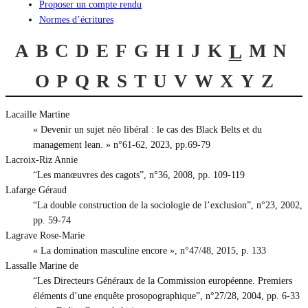
Proposer un compte rendu
Normes d’écritures
A
B
C
D
E
F
G
H
I
J
K
L
M
N
O
P
Q
R
S
T
U
V
W
X
Y
Z
Lacaille Martine
« Devenir un sujet néo libéral : le cas des Black Belts et du
management lean. » n°61-62, 2023, pp.69-79
Lacroix-Riz Annie
“Les manœuvres des cagots”, n°36, 2008, pp. 109-119
Lafarge Géraud
“La double construction de la sociologie de l’exclusion”, n°23, 2002,
pp. 59-74
Lagrave Rose-Marie
« La domination masculine encore », n°47/48, 2015, p. 133
Lassalle Marine de
“Les Directeurs Généraux de la Commission européenne. Premiers
éléments d’une enquête prosopographique”, n°27/28, 2004, pp. 6-33