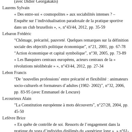
(avec Didier Georgakakis)
Laurens Sylvain
« Des entre-soi « cosmopolites » aux sociabilités intenses ? –
Enquête sur l’individualisation paradoxale de la pratique sportive
dans un club bruxellois », », n°43/44, 2012, pp. 35-59
Lebaron Frédéric
“Chômage, précarité, pauvreté. Quelques remarques sur la définition
sociale des objectifs politique économique”, n°21, 2001, pp. 67-78
“Action économique et capital symbolique”, n°30, 2005, pp. 73-89
« Les Banquiers centraux européens, acteurs centraux de la «
révolutions néolibérale » », n°43/44, 2012, pp. 27-34
Lebon Francis
“De ‘nouvelles professions’ entre précarité et flexibilité : animateurs
socio-culturels et formateurs d’adultes (1982- 2002)”, n°32, 2006,
pp. 83-95 (avec Emmanuel de Lescure)
Lecourieux Alain
“La Constitution européenne à mots découverts”, n°27/28, 2004, pp.
45-50
Lefèvre Brice
« En quête de contrôle de soi. Ressorts de l’engagement dans la
pratique du yoga d’individus diplômés du «supérieur long ». » n°61-