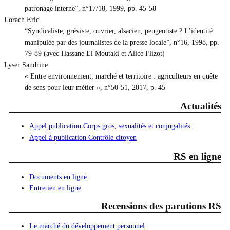
patronage interne”, n°17/18, 1999, pp. 45-58
Lorach Eric
“Syndicaliste, gréviste, ouvrier, alsacien, peugeotiste ? L’identité
manipulée par des journalistes de la presse locale”, n°16, 1998, pp.
79-89 (avec Hassane El Moutaki et Alice Flizot)
Lyser Sandrine
« Entre environnement, marché et territoire : agriculteurs en quête
de sens pour leur métier », n°50-51, 2017, p. 45
Actualités
Appel publication Corps gros, sexualités et conjugalités
Appel à publication Contrôle citoyen
RS en ligne
Documents en ligne
Entretien en ligne
Recensions des parutions RS
Le marché du développement personnel