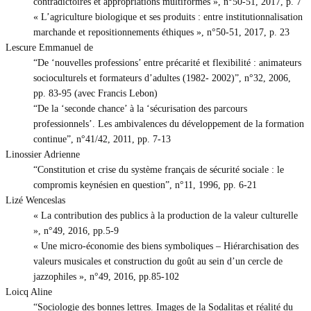
contradictoires et appropriations multiformes », n°50-51, 2017, p. 7
« L’agriculture biologique et ses produits : entre institutionnalisation
marchande et repositionnements éthiques », n°50-51, 2017, p. 23
Lescure Emmanuel de
“De ‘nouvelles professions’ entre précarité et flexibilité : animateurs
socioculturels et formateurs d’adultes (1982- 2002)”, n°32, 2006,
pp. 83-95 (avec Francis Lebon)
“De la ‘seconde chance’ à la ‘sécurisation des parcours
professionnels’. Les ambivalences du développement de la formation
continue”, n°41/42, 2011, pp. 7-13
Linossier Adrienne
“Constitution et crise du système français de sécurité sociale : le
compromis keynésien en question”, n°11, 1996, pp. 6-21
Lizé Wenceslas
« La contribution des publics à la production de la valeur culturelle
», n°49, 2016, pp.5-9
« Une micro-économie des biens symboliques – Hiérarchisation des
valeurs musicales et construction du goût au sein d’un cercle de
jazzophiles », n°49, 2016, pp.85-102
Loicq Aline
“Sociologie des bonnes lettres. Images de la Sodalitas et réalité du