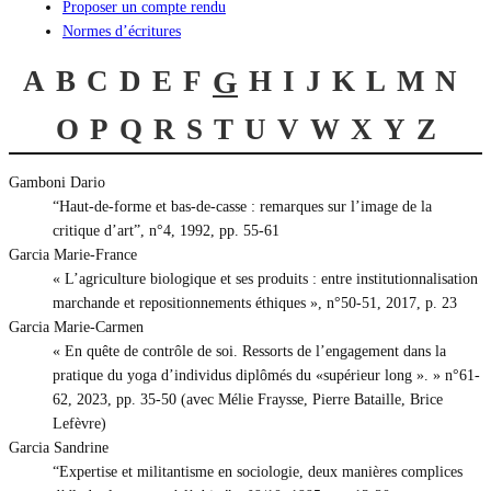
Proposer un compte rendu
Normes d’écritures
A
B
C
D
E
F
G
H
I
J
K
L
M
N
O
P
Q
R
S
T
U
V
W
X
Y
Z
Gamboni Dario
“Haut-de-forme et bas-de-casse : remarques sur l’image de la
critique d’art”, n°4, 1992, pp. 55-61
Garcia Marie-France
« L’agriculture biologique et ses produits : entre institutionnalisation
marchande et repositionnements éthiques », n°50-51, 2017, p. 23
Garcia Marie-Carmen
« En quête de contrôle de soi. Ressorts de l’engagement dans la
pratique du yoga d’individus diplômés du «supérieur long ». » n°61-
62, 2023, pp. 35-50 (avec Mélie Fraysse, Pierre Bataille, Brice
Lefèvre)
Garcia Sandrine
“Expertise et militantisme en sociologie, deux manières complices