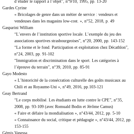
d’éluder le rapport à l’objet”, n°9/10, 1995, pp. 13-20
Gardes Cyrine
« Bricolages de genre dans un métier de service : vendeurs et
vendeuses dans les magasins low-cost. », n°52, 2018, p. 49
Gasparini William
“L’envers de l’institution sportive locale. L’exemple du jeu des
associations sportives strasbourgeoises”, n°20, 2000, pp. 143-152
“La forme et le fond. Participation et exploitation chez Décathlon”,
n°24, 2003, pp. 91-102
“Immigration et discrimination dans le sport. Les catégories à
l’épreuve du terrain”, n°39, 2010, pp. 85-91
Gayo Modesto
« L’historicité de la consécration culturelle des goûts musicaux au
Chili et au Royaume-Uni », n°49, 2016, pp.103-121
Geay Bertrand
“Le corps mobilisé. Les étudiants en lutte contre le CPE”, n°35,
2008, pp. 93-109 (avec Romuald Bodin et Jérôme Camus)
« Faire et défaire la mondialisation », n°43/44, 2012, pp. 5-10
« Connaissance du social, critique et pédagogie », n°43/44, 2012, pp.
153-155
Gémis Vanessa