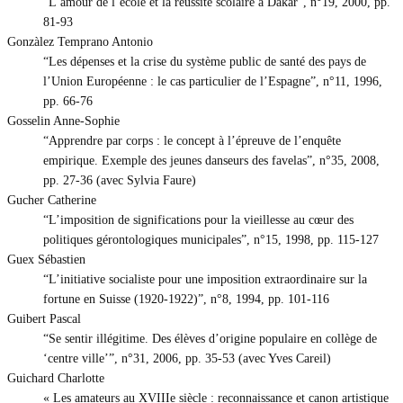
“L’amour de l’école et la réussite scolaire à Dakar”, n°19, 2000, pp.
81-93
Gonzàlez Temprano Antonio
“Les dépenses et la crise du système public de santé des pays de
l’Union Européenne : le cas particulier de l’Espagne”, n°11, 1996,
pp. 66-76
Gosselin Anne-Sophie
“Apprendre par corps : le concept à l’épreuve de l’enquête
empirique. Exemple des jeunes danseurs des favelas”, n°35, 2008,
pp. 27-36 (avec Sylvia Faure)
Gucher Catherine
“L’imposition de significations pour la vieillesse au cœur des
politiques gérontologiques municipales”, n°15, 1998, pp. 115-127
Guex Sébastien
“L’initiative socialiste pour une imposition extraordinaire sur la
fortune en Suisse (1920-1922)”, n°8, 1994, pp. 101-116
Guibert Pascal
“Se sentir illégitime. Des élèves d’origine populaire en collège de
‘centre ville’”, n°31, 2006, pp. 35-53 (avec Yves Careil)
Guichard Charlotte
« Les amateurs au XVIIIe siècle : reconnaissance et canon artistique