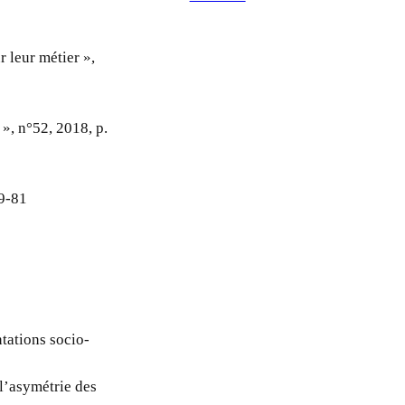
r leur métier »,
 », n°52, 2018, p.
69-81
tations socio-
 l’asymétrie des