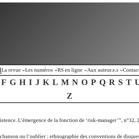
l
La revue
Les numéros
RS en ligne
Aux auteur.e.s
Contac
F
G
H
I
J
K
L
M
N
O
P
Q
R
S
T
Z
istence. L’émergence de la fonction de ‘risk-manager’”, n°32, 
 chanson ou l’oublier : ethnographie des conventions de disques