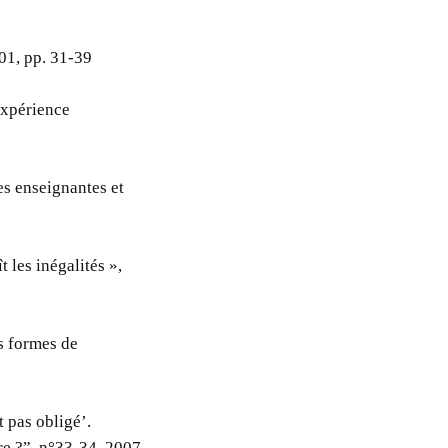
001, pp. 31-39
expérience
es enseignantes et
 les inégalités »,
es formes de
t pas obligé’.
e ?”, n°33-34, 2007,