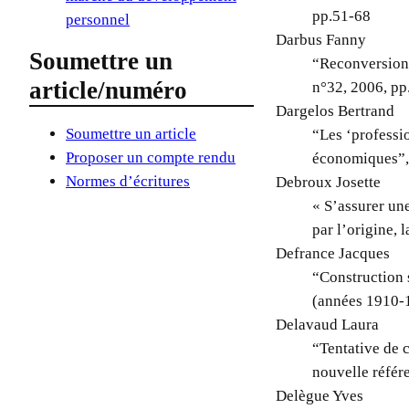
pp.51-68
personnel
Darbus Fanny
Soumettre un
“Reconversions 
article/numéro
n°32, 2006, pp
Dargelos Bertrand
Soumettre un article
“Les ‘professio
Proposer un compte rendu
économiques”,
Normes d’écritures
Debroux Josette
« S’assurer une
par l’origine, 
Defrance Jacques
“Construction 
(années 1910-1
Delavaud Laura
“Tentative de c
nouvelle référ
Delègue Yves