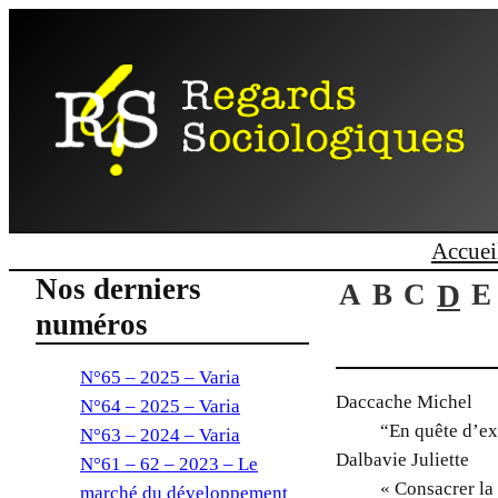
Aller
au
contenu
Accuei
Nos derniers
A
B
C
D
E
numéros
N°65 – 2025 – Varia
Daccache Michel
N°64 – 2025 – Varia
“En quête d’ex
N°63 – 2024 – Varia
Dalbavie Juliette
N°61 – 62 – 2023 – Le
« Consacrer la
marché du développement