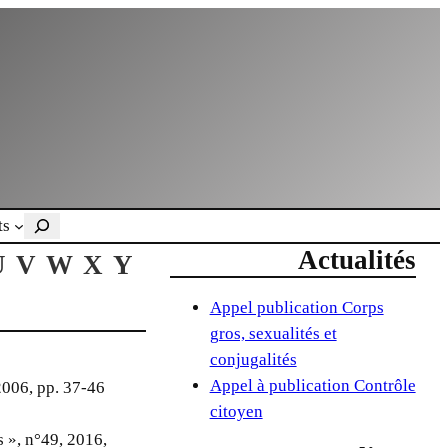
Rechercher
ts
Actualités
U
V
W
X
Y
Appel publication Corps
gros, sexualités et
conjugalités
Appel à publication Contrôle
2006, pp. 37-46
citoyen
 », n°49, 2016,