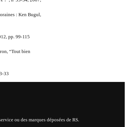
poraines : Ken Bugul,
012, pp. 99-115
aron, “Tout bien
23-33
service ou des marques déposées de RS.