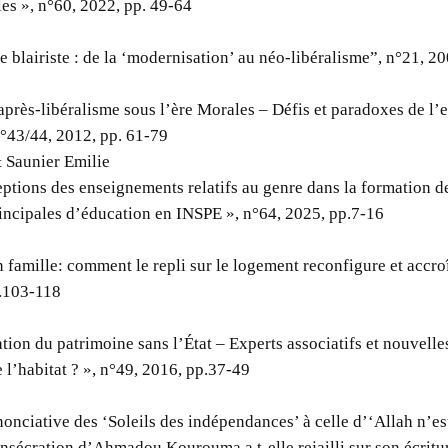
les », n°60, 2022, pp. 49-64
e blairiste : de la ‘modernisation’ au néo-libéralisme”, n°21, 2
’après-libéralisme sous l’ère Morales – Défis et paradoxes de l’
n°43/44, 2012, pp. 61-79
 Saunier Emilie
ceptions des enseignements relatifs au genre dans la formation d
rincipales d’éducation en INSPE », n°64, 2025, pp.7-16
 famille: comment le repli sur le logement reconfigure et accroît
p.103-118
tion du patrimoine sans l’État – Experts associatifs et nouvell
e l’habitat ? », n°49, 2016, pp.37-49
onciative des ‘Soleils des indépendances’ à celle d’‘Allah n’es
sécration d’Ahmadou Kourouma a t-elle rejailli sur son écritur