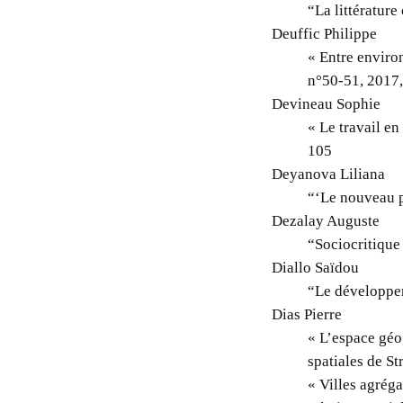
“La littérature
Deuffic Philippe
« Entre environ
n°50-51, 2017,
Devineau Sophie
« Le travail en
105
Deyanova Liliana
“‘Le nouveau p
Dezalay Auguste
“Sociocritique
Diallo Saïdou
“Le développem
Dias Pierre
« L’espace géo
spatiales de S
« Villes agréga