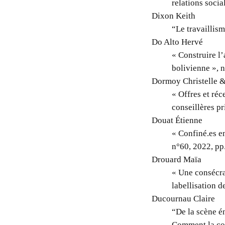
relations socia
Dixon Keith
“Le travaillism
Do Alto Hervé
« Construire l
bolivienne », 
Dormoy Christelle &
« Offres et ré
conseillères p
Douat Étienne
« Confiné.es en
n°60, 2022, p
Drouard Maïa
« Une consécra
labellisation d
Ducournau Claire
“De la scène én
Comment la con