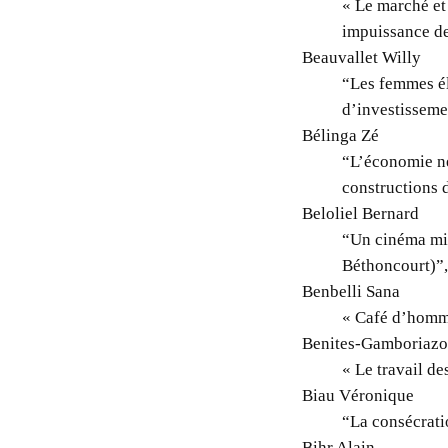
« Le marché et 
impuissance des
Beauvallet Willy
“Les femmes él
d’investisseme
Bélinga Zé
“L’économie néo
constructions 
Beloliel Bernard
“Un cinéma mil
Béthoncourt)”,
Benbelli Sana
« Café d’homme
Benites-Gamboriazo
« Le travail d
Biau Véronique
“La consécrati
Bihr Alain