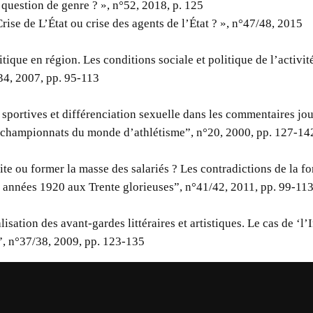
 question de genre ? », n°52, 2018, p. 125
ise de L’État ou crise des agents de l’État ? », n°47/48, 2015
itique en région. Les conditions sociale et politique de l’activit
34, 2007, pp. 95-113
sportives et différenciation sexuelle dans les commentaires jou
 championnats du monde d’athlétisme”, n°20, 2000, pp. 127-14
ite ou former la masse des salariés ? Les contradictions de la f
s années 1920 aux Trente glorieuses”, n°41/42, 2011, pp. 99-11
lisation des avant-gardes littéraires et artistiques. Le cas de ‘l’
’”, n°37/38, 2009, pp. 123-135