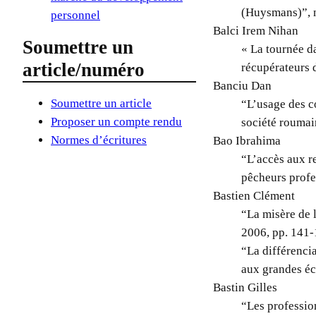
(Huysmans)”, 
personnel
Balci Irem Nihan
Soumettre un
« La tournée da
article/numéro
récupérateurs 
Banciu Dan
Soumettre un article
“L’usage des c
Proposer un compte rendu
société roumai
Normes d’écritures
Bao Ibrahima
“L’accès aux r
pêcheurs profe
Bastien Clément
“La misère de 
2006, pp. 141-
“La différencia
aux grandes éc
Bastin Gilles
“Les professio