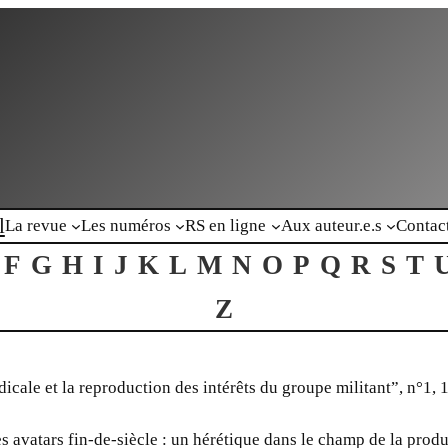
l
La revue
Les numéros
RS en ligne
Aux auteur.e.s
Contac
F
G
H
I
J
K
L
M
N
O
P
Q
R
S
T
Z
dicale et la reproduction des intérêts du groupe militant”, n°1, 
es avatars fin-de-siècle : un hérétique dans le champ de la produc