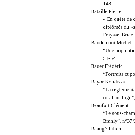
148
Bataille Pierre
« En quête de 
diplômés du «s
Fraysse, Brice
Baudemont Michel
“Une populatio
53-54
Bauer Frédéric
“Portraits et p
Bayor Koudissa
“La réglementat
rural au Togo”
Beaufort Clément
“Le sous-champ
Branly”, n°37/
Beaugé Julien