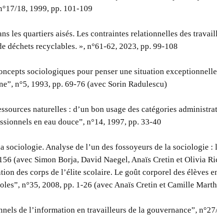
n°17/18, 1999, pp. 101-109
ns les quartiers aisés. Les contraintes relationnelles des travai
de déchets recyclables. », n°61-62, 2023, pp. 99-108
oncepts sociologiques pour penser une situation exceptionnelle.
ne”, n°5, 1993, pp. 69-76 (avec Sorin Radulescu)
essources naturelles : d’un bon usage des catégories administrat
ssionnels en eau douce”, n°14, 1997, pp. 33-40
la sociologie. Analyse de l’un des fossoyeurs de la sociologie :
156 (avec Simon Borja, David Naegel, Anaïs Cretin et Olivia Ri
tion des corps de l’élite scolaire. Le goût corporel des élèves e
oles”, n°35, 2008, pp. 1-26 (avec Anaïs Cretin et Camille Mart
nnels de l’information en travailleurs de la gouvernance”, n°27