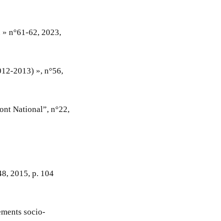
. » n°61-62, 2023,
012-2013) », n°56,
ont National”, n°22,
48, 2015, p. 104
sements socio-