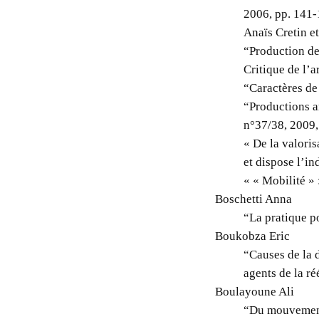
2006, pp. 141-
Anaïs Cretin et
“Production de
Critique de l’a
“Caractères de
“Productions a
n°37/38, 2009,
« De la valoris
et dispose l’i
« « Mobilité »
Boschetti Anna
“La pratique po
Boukobza Eric
“Causes de la 
agents de la r
Boulayoune Ali
“Du mouvement 