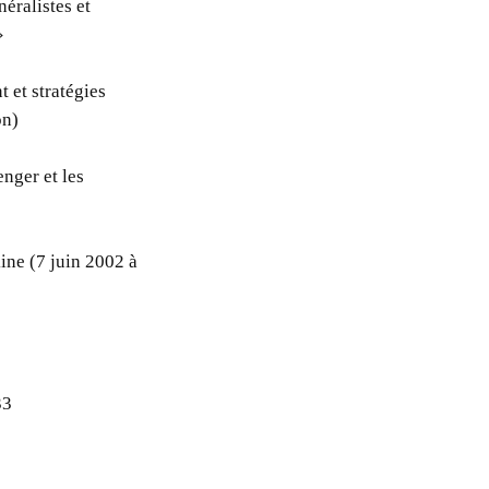
éralistes et
»
 et stratégies
on)
enger et les
ine (7 juin 2002 à
33