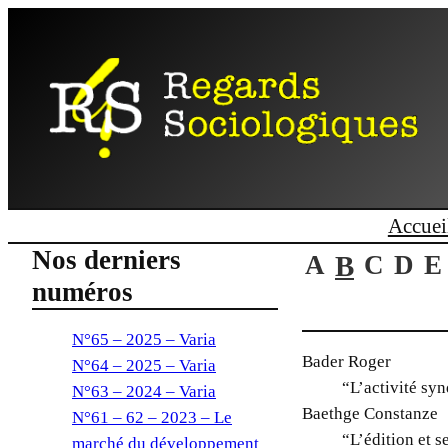
Aller
au
contenu
Accuei
Nos derniers
A
B
C
D
E
numéros
N°65 – 2025 – Varia
Bader Roger
N°64 – 2025 – Varia
“L’activité syn
N°63 – 2024 – Varia
Baethge Constanze
N°61 – 62 – 2023 – Le
“L’édition et s
marché du développement