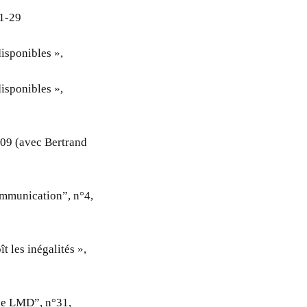
21-29
isponibles »,
isponibles »,
109 (avec Bertrand
communication”, n°4,
t les inégalités »,
 le LMD”, n°31,