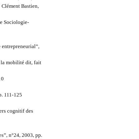
e Clément Bastien,
ne Sociologie-
 entrepreneurial”,
a mobilité dit, fait
10
pp. 111-125
ers cognitif des
s”, n°24, 2003, pp.