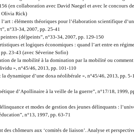
156 (en collaboration avec David Naegel et avec le concours d
 Olivia Rick)
 l’art : éléments théoriques pour l’élaboration scientifique d’u
rt”, n°33-34, 2007, pp. 25-41
 peintres (dé)peints”, n°33-34, 2007, pp. 129-150
rtistiques et logiques économiques : quand l’art entre en régime
 pp. 23-43 (avec Séverine Sofio)
ation de la mobilité à la domination par la mobilité ou comment l
ndividu », n°45/46, 2013, pp. 101-110
 : la dynamique d’une doxa néolibérale », n°45/46, 2013, pp. 5-
étique d’Apollinaire à la veille de la guerre”, n°17/18, 1999, 
délinquance et modes de gestion des jeunes délinquants : l’univ
ééducation”, n°13, 1997, pp. 63-71
des chômeurs aux ‘comités de liaison’. Analyse et perspective