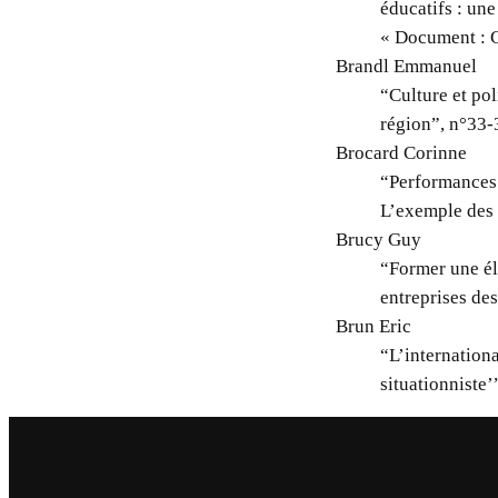
éducatifs : une
« Document : Cr
Brandl Emmanuel
“Culture et pol
région”, n°33-
Brocard Corinne
“Performances 
L’exemple des
Brucy Guy
“Former une él
entreprises de
Brun Eric
“L’internationa
situationniste