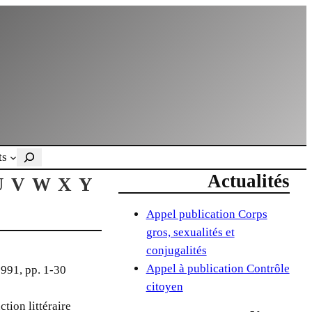
Rechercher
ts
Actualités
U
V
W
X
Y
Appel publication Corps
gros, sexualités et
conjugalités
Appel à publication Contrôle
1991, pp. 1-30
citoyen
tion littéraire