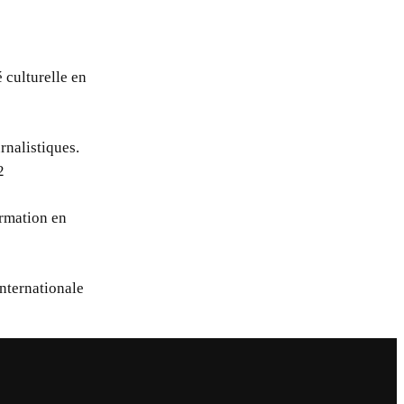
é culturelle en
rnalistiques.
2
ormation en
3
Internationale