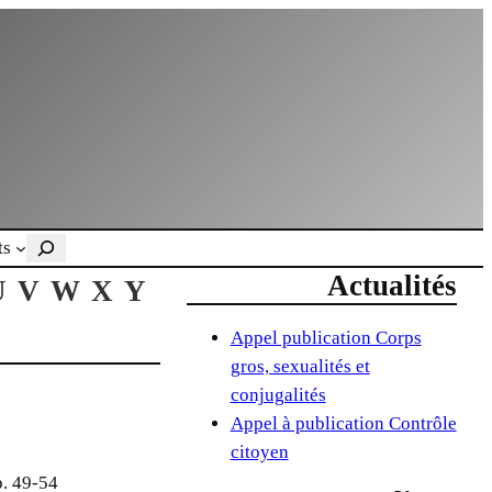
Rechercher
ts
Actualités
U
V
W
X
Y
Appel publication Corps
gros, sexualités et
conjugalités
Appel à publication Contrôle
citoyen
p. 49-54