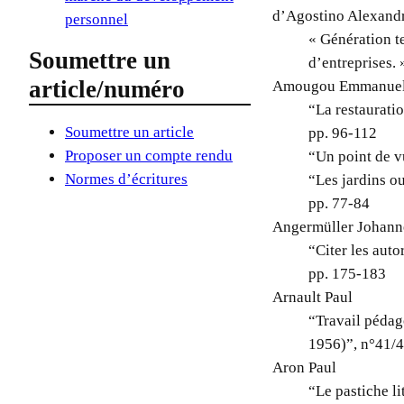
d’Agostino Alexand
personnel
« Génération t
Soumettre un
d’entreprises. 
article/numéro
Amougou Emmanue
“La restaurati
Soumettre un article
pp. 96-112
Proposer un compte rendu
“Un point de v
Normes d’écritures
“Les jardins ou
pp. 77-84
Angermüller Johann
“Citer les auto
pp. 175-183
Arnault Paul
“Travail pédag
1956)”, n°41/4
Aron Paul
“Le pastiche li