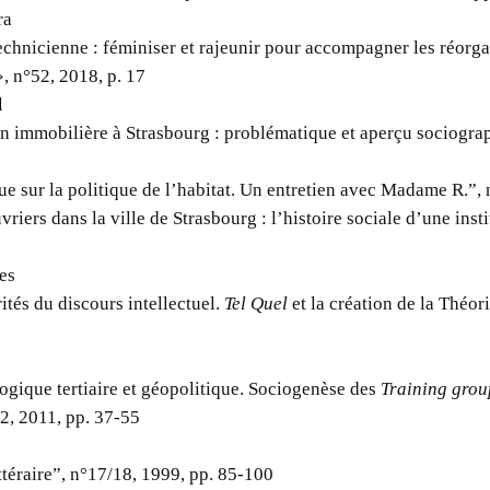
ra
echnicienne : féminiser et rajeunir pour accompagner les réorga
», n°52, 2018, p. 17
l
on immobilière à Strasbourg : problématique et aperçu sociogra
ue sur la politique de l’habitat. Un entretien avec Madame R.”, 
vriers dans la ville de Strasbourg : l’histoire sociale d’une inst
es
rités du discours intellectuel.
Tel Quel
et la création de la Théor
ogique tertiaire et géopolitique. Sociogenèse des
Training grou
2, 2011, pp. 37-55
ttéraire”, n°17/18, 1999, pp. 85-100