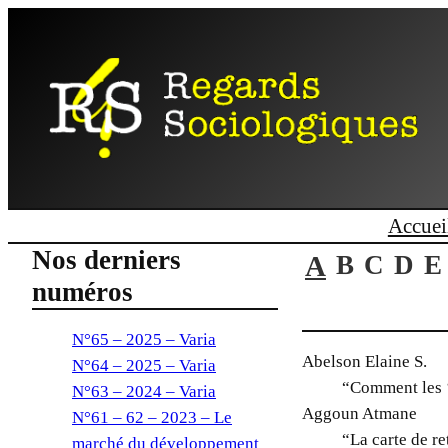
Aller
au
contenu
Accuei
Nos derniers
A
B
C
D
E
numéros
N°65 – 2025 – Varia
Abelson Elaine S.
N°64 – 2025 – Varia
“Comment les ‘
N°63 – 2024 – Varia
Aggoun Atmane
N°61 – 62 – 2023 – Le
“La carte de re
marché du développement