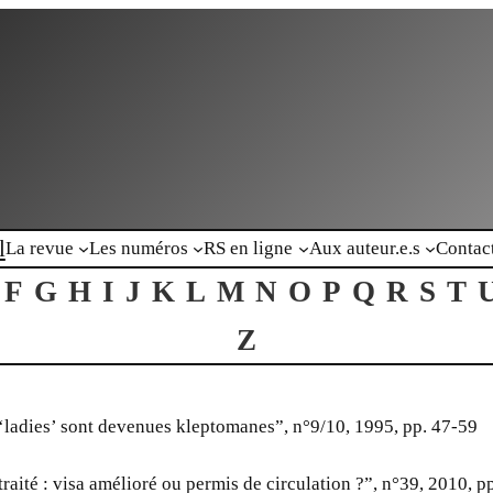
l
La revue
Les numéros
RS en ligne
Aux auteur.e.s
Contac
F
G
H
I
J
K
L
M
N
O
P
Q
R
S
T
Z
ladies’ sont devenues kleptomanes”, n°9/10, 1995, pp. 47-59
traité : visa amélioré ou permis de circulation ?”, n°39, 2010, p